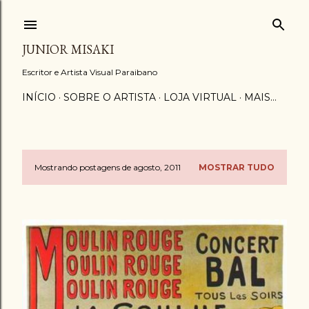
Pular para o conteúdo principal
JUNIOR MISAKI
Escritor e Artista Visual Paraibano
INÍCIO
SOBRE O ARTISTA
LOJA VIRTUAL
MAIS…
Mostrando postagens de agosto, 2011
MOSTRAR TUDO
P
o
s
t
a