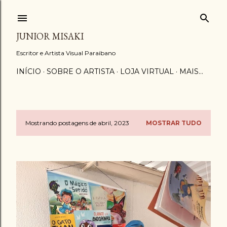
Pular para o conteúdo principal
JUNIOR MISAKI
Escritor e Artista Visual Paraibano
INÍCIO
SOBRE O ARTISTA
LOJA VIRTUAL
MAIS…
Mostrando postagens de abril, 2023
MOSTRAR TUDO
P
o
s
t
a