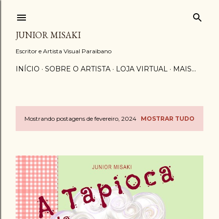
Pular para o conteúdo principal
JUNIOR MISAKI
Escritor e Artista Visual Paraibano
INÍCIO
SOBRE O ARTISTA
LOJA VIRTUAL
MAIS…
Mostrando postagens de fevereiro, 2024
MOSTRAR TUDO
P
o
s
t
a