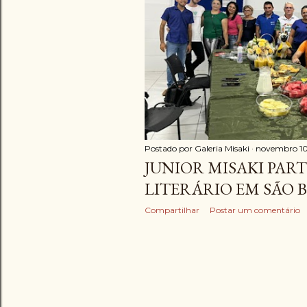
g
e
n
s
Postado por
Galeria Misaki
novembro 10
JUNIOR MISAKI PART
LITERÁRIO EM SÃO B
Compartilhar
Postar um comentário