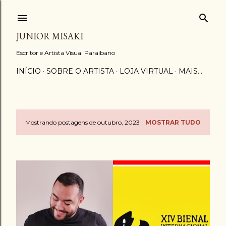
Pular para o conteúdo principal
JUNIOR MISAKI
Escritor e Artista Visual Paraibano
INÍCIO
SOBRE O ARTISTA
LOJA VIRTUAL
MAIS…
Mostrando postagens de outubro, 2023
MOSTRAR TUDO
P
o
s
t
a