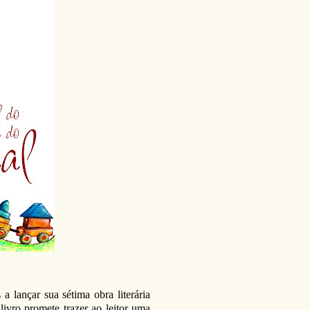
 a lançar sua sétima obra literária
livro promete trazer ao leitor uma