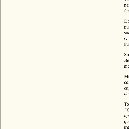
na
fe
Do
pu
su
O 
il
So
Be
ma
Mi
ca
en
de
To
“C
ap
qu
tr