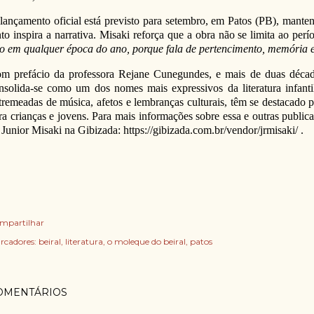
lançamento oficial está previsto para setembro, em Patos (PB), mante
nto inspira a narrativa. Misaki reforça que a obra não se limita ao perí
do em qualquer época do ano, porque fala de pertencimento, memória 
m prefácio da professora Rejane Cunegundes, e mais de duas década
nsolida-se como um dos nomes mais expressivos da literatura infantil
tremeadas de música, afetos e lembranças culturais, têm se destacado p
ra crianças e jovens. Para mais informações sobre essa e outras publicaç
 Junior Misaki na Gibizada: https://gibizada.com.br/vendor/jrmisaki/ .
mpartilhar
rcadores:
beiral
literatura
o moleque do beiral
patos
OMENTÁRIOS