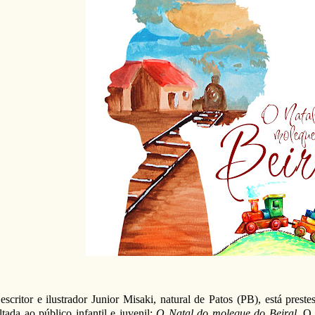
escritor e ilustrador
Junior Misaki
, natural de Patos (PB), está prestes
ltada ao público infantil e juvenil:
O Natal do moleque do Beiral
. O 