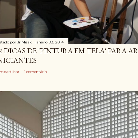
stado por
Jr Misaki
janeiro 03, 2014
2 DICAS DE 'PINTURA EM TELA' PARA A
NICIANTES
mpartilhar
1 comentário