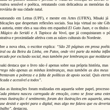
rrativa sensível e poética, retratando com delicadeza as memórias d
rroviária de sua cidade natal.
utorando em Letras (UPF), e mestre em Artes (UFRN), Misaki já 
blicações que despertam reflexões sociais. Sua loja virtual no site Gib
a autoria, entre eles a sua obra em espanhol
El Gato Juan
, e os título
Mágico do Seridó
e
A Tapioca da Vovó
, que já conquistaram o pú
ustrativa e proximidade afetiva com as raízes culturais do Nordeste.
bre a nova obra, o escritor explica:
“São 20 páginas em prosa poétic
iral ou da Beira da Linha, em Patos, onde vivi parte da minha infânc
rcado por exclusão social, mas também por lembranças que moldara
saki destaca que o livro não é apenas sobre sua própria história, ma
rrego não apenas as minhas lembranças, mas também as dos meus vi
frentavam a pobreza e a falta de políticas de apoio social. Quis ete
licada e acessível a todos”.
das as ilustrações foram realizadas em aquarela sobre papel, processo
ada pintura nasceu carregada de emoção, como se fosse uma exte
enas ilustração: é sentimento, foram dez ilustrações em aquarela, uma 
ase desisti e apelei para o digital, mas algo me falava que eu deveria 
abalho”,
destacou.