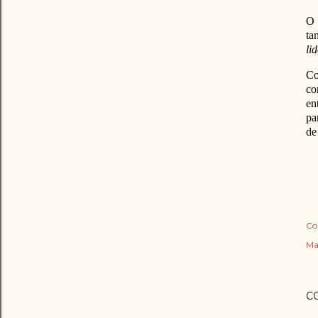
O 
ta
li
Co
co
en
pa
de
Co
Ma
C