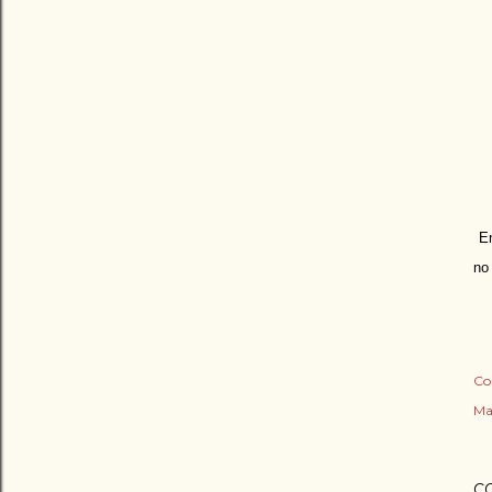
En
no
Co
Ma
C