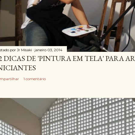
stado por
Jr Misaki
janeiro 03, 2014
2 DICAS DE 'PINTURA EM TELA' PARA A
NICIANTES
mpartilhar
1 comentário