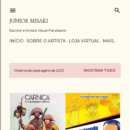
Pular para o conteúdo principal
JUNIOR MISAKI
Escritor e Artista Visual Paraibano
INÍCIO
SOBRE O ARTISTA
LOJA VIRTUAL
MAIS…
Mostrando postagens de 2021
MOSTRAR TUDO
P
o
s
t
a