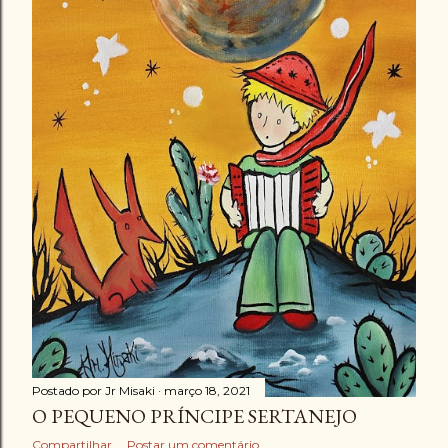
Postado por
Jr Misaki
março 18, 2021
O PEQUENO PRÍNCIPE SERTANEJO
Compartilhar
Postar um comentário