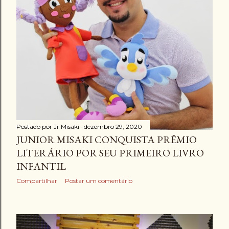
g
e
n
s
Postado por
Jr Misaki
dezembro 29, 2020
JUNIOR MISAKI CONQUISTA PRÊMIO
LITERÁRIO POR SEU PRIMEIRO LIVRO
INFANTIL
Compartilhar
Postar um comentário