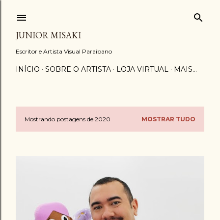
Pular para o conteúdo principal
JUNIOR MISAKI
Escritor e Artista Visual Paraibano
INÍCIO
SOBRE O ARTISTA
LOJA VIRTUAL
MAIS…
Mostrando postagens de 2020
MOSTRAR TUDO
P
o
s
t
a