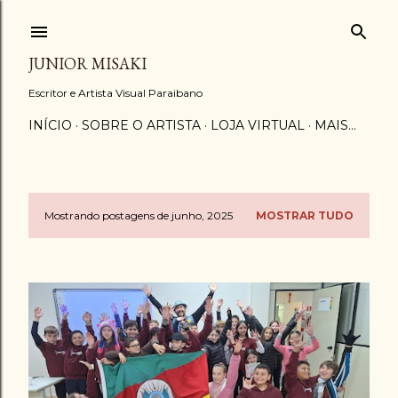
Pular para o conteúdo principal
JUNIOR MISAKI
Escritor e Artista Visual Paraibano
INÍCIO
SOBRE O ARTISTA
LOJA VIRTUAL
MAIS…
Mostrando postagens de junho, 2025
MOSTRAR TUDO
P
o
s
t
a