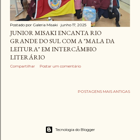
g
e
n
Postado por
Galeria Misaki
junho 17, 2025
JUNIOR MISAKI ENCANTA RIO
s
GRANDE DO SUL COM A "MALA DA
LEITURA" EM INTERCÂMBIO
LITERÁRIO
Compartilhar
Postar um comentário
POSTAGENS MAIS ANTIGAS
Tecnologia do Blogger