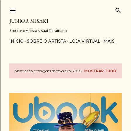
Pular para o conteúdo principal
JUNIOR MISAKI
Escritor e Artista Visual Paraibano
INÍCIO
SOBRE O ARTISTA
LOJA VIRTUAL
MAIS…
Mostrando postagens de fevereiro, 2025
MOSTRAR TUDO
P
o
s
t
a