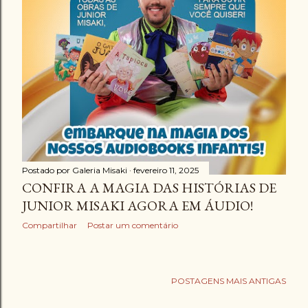
g
e
n
s
Postado por
Galeria Misaki
fevereiro 11, 2025
CONFIRA A MAGIA DAS HISTÓRIAS DE
JUNIOR MISAKI AGORA EM ÁUDIO!
Compartilhar
Postar um comentário
POSTAGENS MAIS ANTIGAS